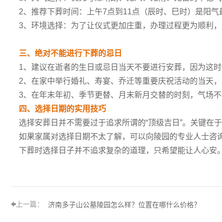
2、推荐下葬时间：上午7点到11点（辰时、巳时）是阳
3、环境选择：为了让仪式更加庄重，办理过程更为顺利，
三、绝对不能进行下葬的忌日
1、建议在逝者的生日或忌日当天不要进行安葬，因为这时
2、在家中举行婚礼、寿宴、乔迁等重要庆祝活动的当天，
3、在年末年初、季节更替、月末新月交替的时刻，气场不
四、选择日期的实用技巧
选择安葬日并不需要过于追求所谓的“顶级吉日”。关键在
如果家属对选择日期不太了解，可以向陵园的专业人士咨询
下葬时选择日子并不追求复杂的道理，只希望能让人心安。
上一篇：
济南多子山公墓陵园怎么样？位置在哪什么价格？