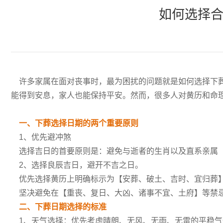
如何选择合
许多家属在面对丧事时，最为困扰的问题就是如何选择下葬
能得到安息，家人也能保持平安。然而，很多人对黄历和命
一、下葬选择日期的两个重要原则
1、优先避冲煞
选择吉日的首要原则是：避免与逝者的生肖以及直系亲属（
2、选择良辰吉日，避开不吉之日。
优先选择黄历上明确标示为【安葬、破土、吉时、宜归葬
坚决避免在【重丧、复日、大凶、诸事不宜、土府】等禁
二、下葬日期选择的标准
1、天气选择：优先考虑晴朗、无风、无雨、无雷的平稳气