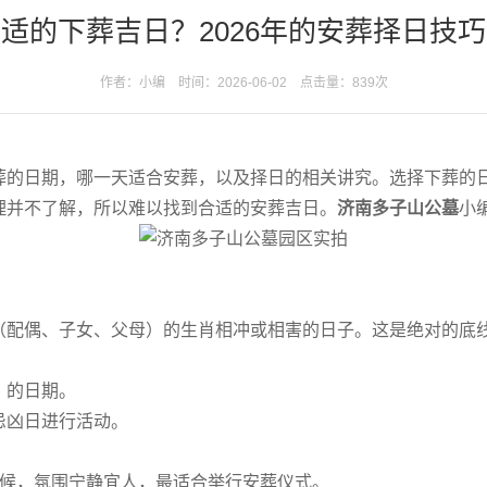
适的下葬吉日？2026年的安葬择日技
作者：小编 时间：2026-06-02 点击量：
839次
的日期，哪一天适合安葬，以及择日的相关讲究。选择下葬的
理并不了解，所以难以找到合适的安葬吉日。
济南多子山公墓
小
配偶、子女、父母）的生肖相冲或相害的日子。这是绝对的底
】的日期。
忌凶日进行活动。
候，氛围宁静宜人，最适合举行安葬仪式。