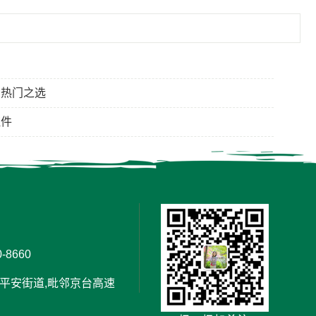
场热门之选
证件
-8660
平安街道,毗邻京台高速