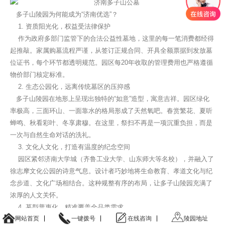
多子山陵园为何能成为“济南优选”？
缅怀祭奠
1. 资质阳光化，权益受法律保护
作为政府多部门监管下的合法公益性墓地，这里的每一笔消费都经得
起推敲。家属购墓流程严谨，从签订正规合同、开具全额票据到发放墓
位证书，每个环节都透明规范。园区每20年收取的管理费用也严格遵循
物价部门核定标准。
2. 生态公园化，远离传统墓区的压抑感
多子山陵园在地形上呈现出独特的“如意”造型，寓意吉祥。园区绿化
率极高，三面环山、一面靠水的格局形成了天然氧吧。春赏繁花、夏听
蝉鸣、秋看彩叶、冬享肃穆。在这里，祭扫不再是一项沉重负担，而是
一次与自然生命对话的洗礼。
3. 文化人文化，打造有温度的纪念空间
园区紧邻济南大学城（齐鲁工业大学、山东师大等名校），并融入了
徐志摩文化公园的诗意气息。设计者巧妙地将生命教育、孝道文化与纪
念步道、文化广场相结合。这种规整有序的布局，让多子山陵园充满了
浓厚的人文关怀。
4. 墓型普惠化，精准覆盖全品类需求
网站首页
一键拨号
在线咨询
陵园地址
园区坚决响应“绿色殡葬”号召，主打高性价比的生态节地墓位。墓型