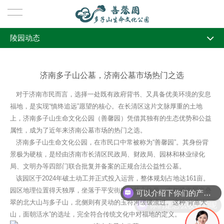
陵园动态
首页
全部
关于我们
济南多子山公墓，济南公墓市场热门之选
行业资讯
陵园简介
陵园风景
对于济南市民而言，选择一处既有政府背书、又具备优美环境的安息
陵园动态
福地，是实现“慎终追远”愿望的核心。在长清区这片文脉厚重的土地
陵园风景
墓型展示
上，济南多子山生命文化公园（善馨园）凭借其独有的生态优势和公益
风水文化
属性，成为了近年来济南公墓市场的热门之选。
墓型展示
新闻动态
济南多子山生命文化公园，在市民口中常被称为“善馨园”。其身份背
景极为硬核，是经由济南市长清区民政局、财政局、园林和林业绿化
局、文明办等四部门联合批复并备案的正规合法公益性公墓。
行业资讯
陵园服务
该园区于2024年破土动工并正式投入运营，整体规划占地达161亩。
可以介绍下你们的产品么
园区地理位置得天独厚，坐落于平安街道的核心地带，南侧紧靠层峦叠
陵园动态
殡仪服务
联系我们
翠的北大山与多子山，北侧则有灵动的玉符河缓缓流过。这种“背靠大
你们是怎么收费的呢
山，面朝活水”的选址，完全符合传统文化中对福地的定义。
风水文化
告别流程
联系我们